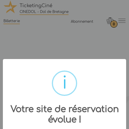
TicketingCiné
CINEDOL - Dol de Bretagne
Billetterie
Abonnement
0
Votre site de réservation
évolue !