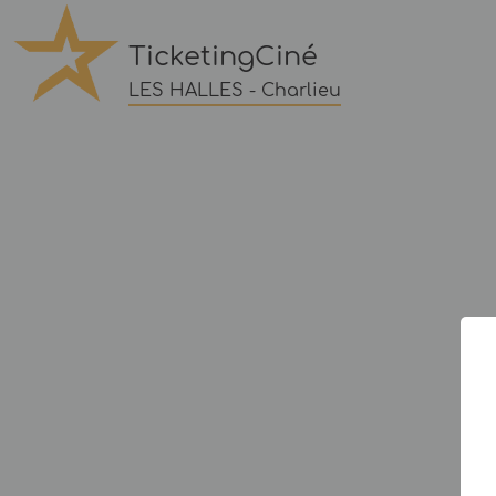
TicketingCiné
LES HALLES - Charlieu