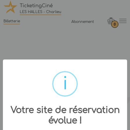
TicketingCiné
LES HALLES - Charlieu
Billetterie
Abonnement
0
Votre site de réservation
évolue !