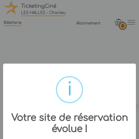
TicketingCiné
LES HALLES - Charlieu
Billetterie
Abonnement
0
Votre site de réservation
évolue !