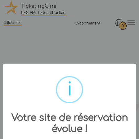
TicketingCiné
LES HALLES - Charlieu
Billetterie
Abonnement
0
Votre site de réservation
évolue !