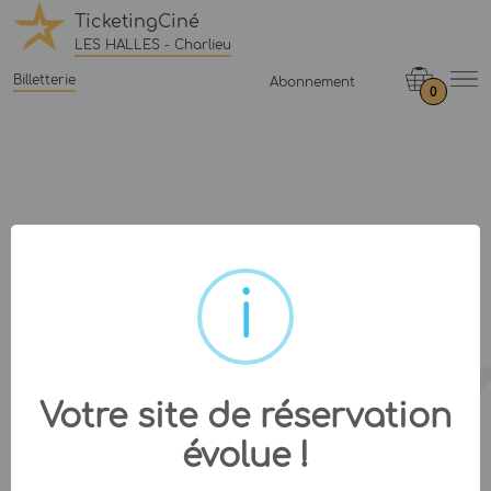
TicketingCiné
LES HALLES - Charlieu
Billetterie
Abonnement
0
Votre site de réservation
évolue !