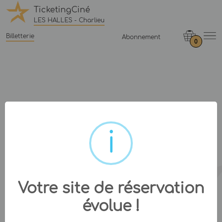
TicketingCiné
LES HALLES - Charlieu
Billetterie
Abonnement
0
Votre site de réservation
évolue !