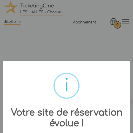
TicketingCiné
LES HALLES - Charlieu
Billetterie
Abonnement
0
Votre site de réservation
évolue !