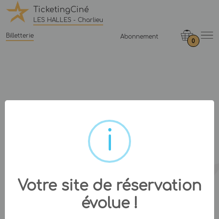
TicketingCiné
LES HALLES - Charlieu
Billetterie
Abonnement
0
Votre site de réservation
évolue !