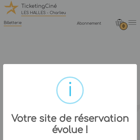
TicketingCiné
LES HALLES - Charlieu
Billetterie
Abonnement
0
Votre site de réservation
évolue !