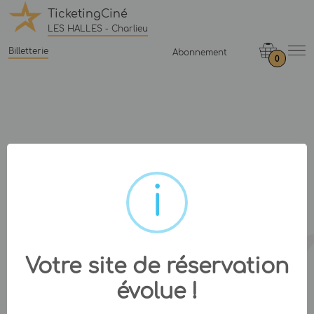
TicketingCiné
LES HALLES - Charlieu
Billetterie
Abonnement
0
Votre site de réservation
évolue !