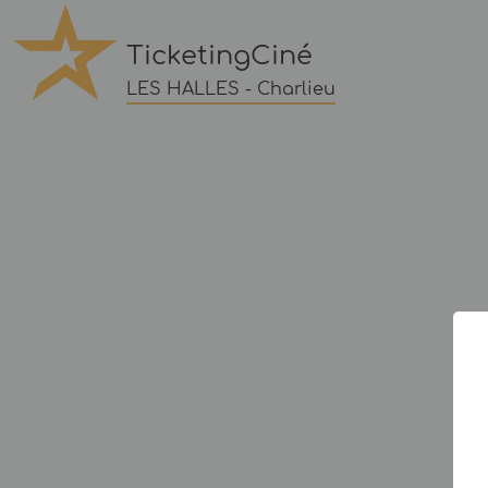
TicketingCiné
LES HALLES - Charlieu