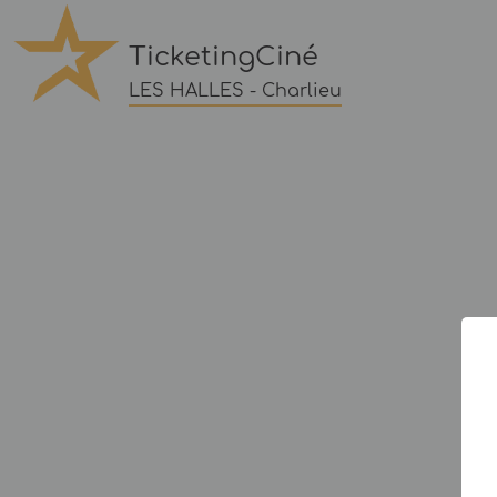
TicketingCiné
LES HALLES - Charlieu