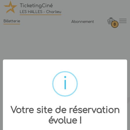
TicketingCiné
LES HALLES - Charlieu
Billetterie
Abonnement
0
Votre site de réservation
évolue !