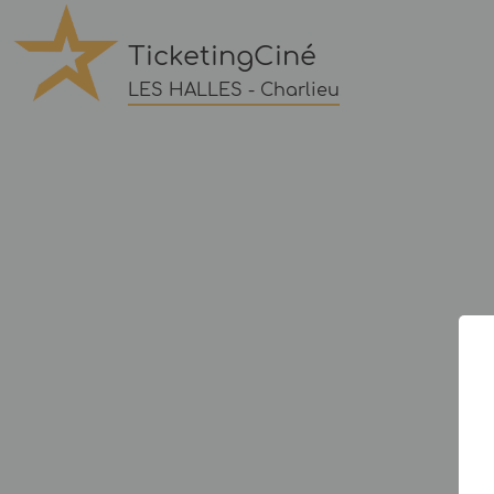
TicketingCiné
LES HALLES - Charlieu