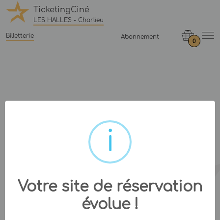
TicketingCiné
LES HALLES - Charlieu
Billetterie
Abonnement
0
Votre site de réservation
évolue !