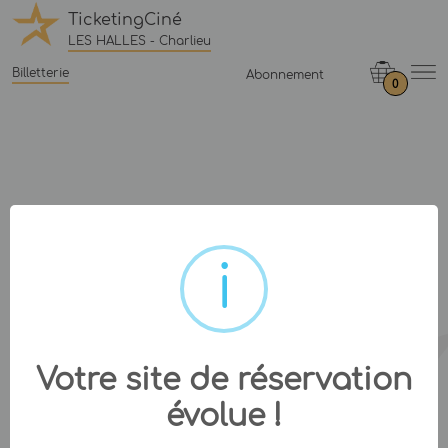
TicketingCiné
LES HALLES - Charlieu
Billetterie
Abonnement
0
Votre site de réservation
évolue !