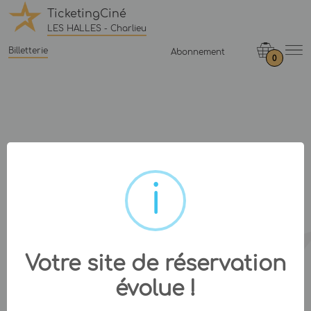
TicketingCiné
LES HALLES - Charlieu
Billetterie
Abonnement
0
Votre site de réservation
évolue !