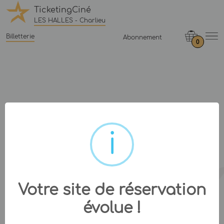
TicketingCiné
LES HALLES - Charlieu
Billetterie
Abonnement
0
Votre site de réservation
évolue !