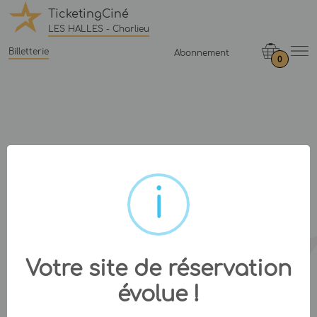
TicketingCiné
LES HALLES - Charlieu
Billetterie
Abonnement
0
Votre site de réservation
évolue !