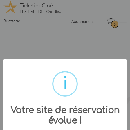
TicketingCiné
LES HALLES - Charlieu
Billetterie
Abonnement
0
Votre site de réservation
évolue !