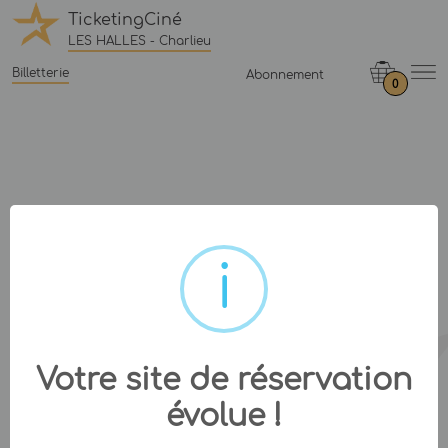
TicketingCiné
LES HALLES - Charlieu
Billetterie
Abonnement
0
Votre site de réservation
évolue !