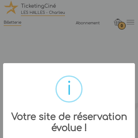
TicketingCiné
LES HALLES - Charlieu
Billetterie
Abonnement
0
Votre site de réservation
évolue !