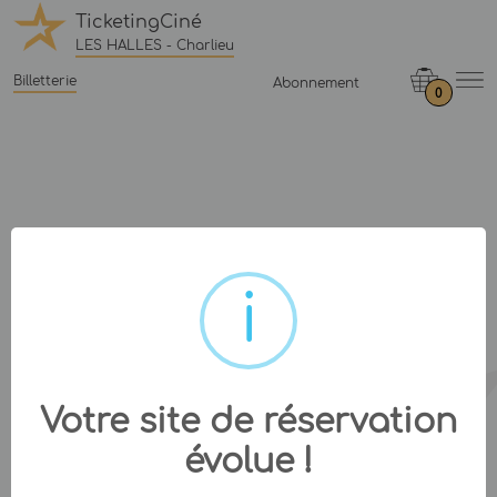
TicketingCiné
LES HALLES - Charlieu
Billetterie
Abonnement
0
Votre site de réservation
évolue !