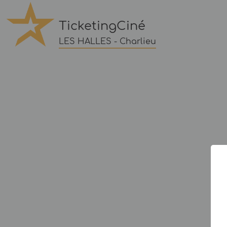
TicketingCiné
LES HALLES - Charlieu