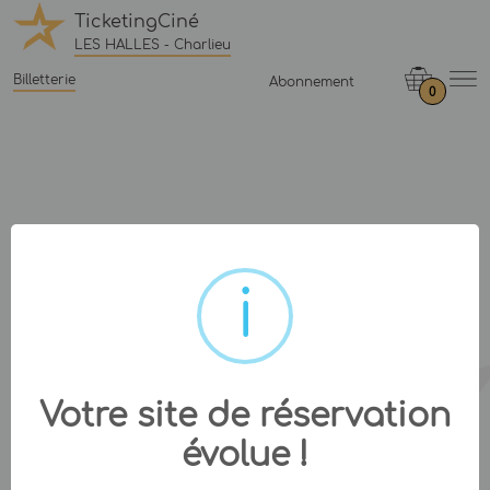
TicketingCiné
LES HALLES - Charlieu
Billetterie
Abonnement
0
Votre site de réservation
évolue !