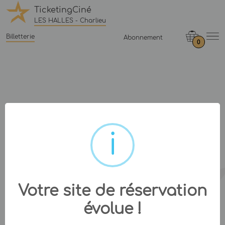
TicketingCiné
LES HALLES - Charlieu
Billetterie
Abonnement
0
Votre site de réservation
évolue !