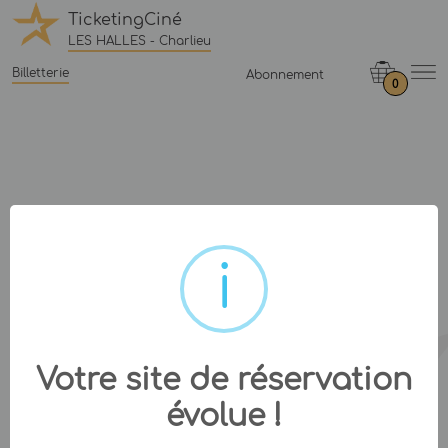
TicketingCiné
LES HALLES - Charlieu
Billetterie
Abonnement
0
Votre site de réservation
évolue !