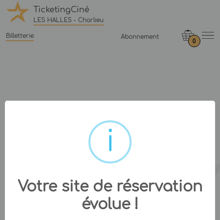
TicketingCiné
LES HALLES - Charlieu
Billetterie
Abonnement
0
Votre site de réservation
évolue !