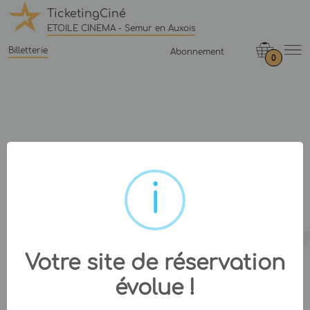
TicketingCiné
ETOILE CINEMA - Semur en Auxois
Billetterie
Abonnement
0
Votre site de réservation
évolue !