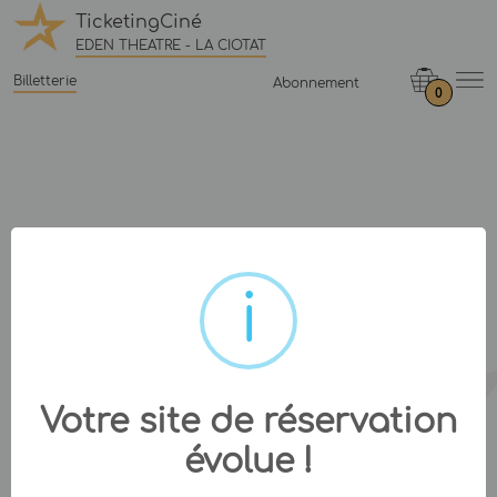
TicketingCiné
EDEN THEATRE - LA CIOTAT
Billetterie
Abonnement
0
Votre site de réservation
évolue !