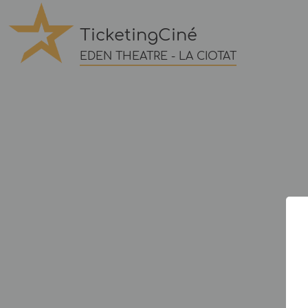
TicketingCiné
EDEN THEATRE - LA CIOTAT