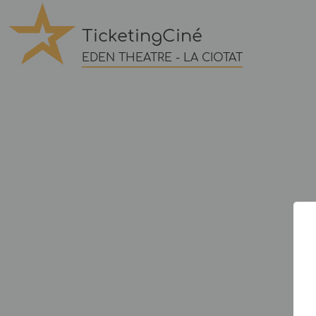
TicketingCiné
EDEN THEATRE - LA CIOTAT