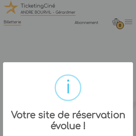
TicketingCiné
ANDRE BOURVIL - Gérardmer
Billetterie
Abonnement
0
Votre site de réservation
évolue !