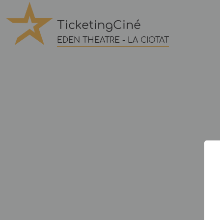
TicketingCiné
EDEN THEATRE - LA CIOTAT