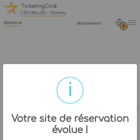
TicketingCiné
LES HALLES - Charlieu
Billetterie
Abonnement
0
Votre site de réservation
évolue !