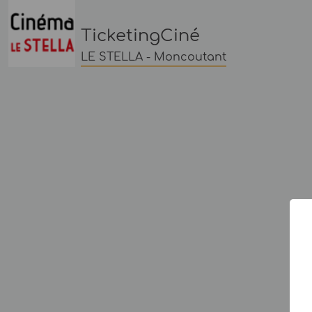
TicketingCiné
LE STELLA - Moncoutant