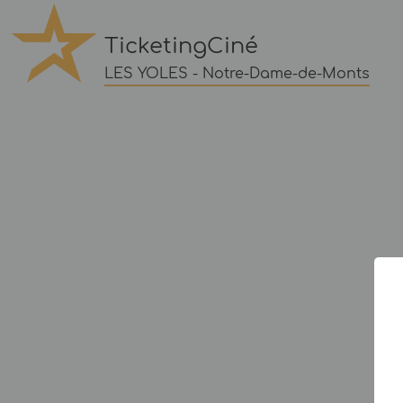
TicketingCiné
LES YOLES - Notre-Dame-de-Monts