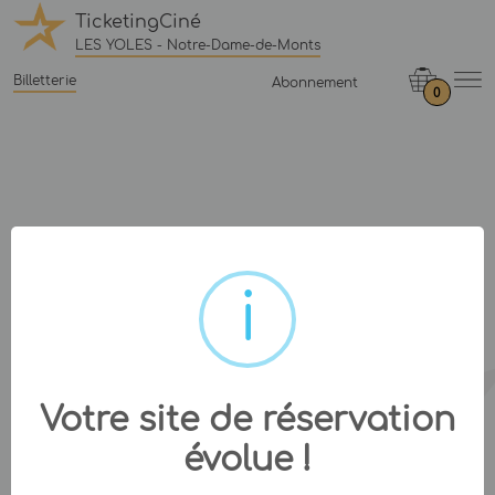
TicketingCiné
LES YOLES - Notre-Dame-de-Monts
Billetterie
Abonnement
0
Votre site de réservation
évolue !