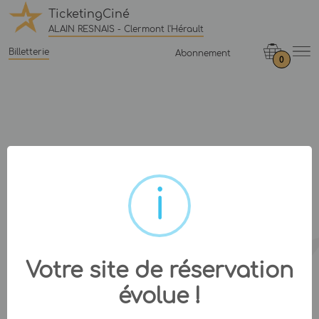
TicketingCiné
ALAIN RESNAIS - Clermont l'Hérault
Billetterie
Abonnement
0
Votre site de réservation
évolue !