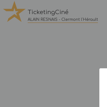
TicketingCiné
ALAIN RESNAIS - Clermont l'Hérault