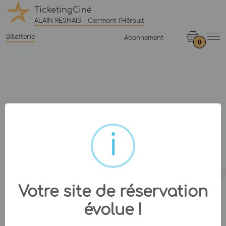
TicketingCiné
ALAIN RESNAIS - Clermont l'Hérault
Billetterie
Abonnement
0
Votre site de réservation
évolue !