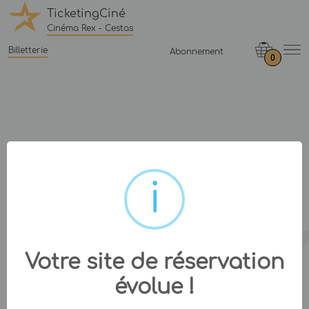
TicketingCiné
Cinéma Rex - Cestas
Billetterie
Abonnement
0
Votre site de réservation
évolue !