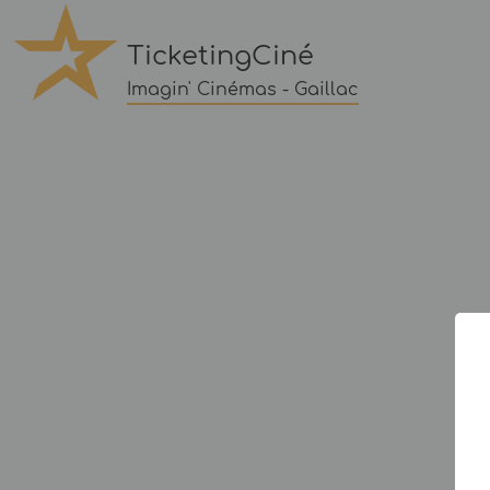
TicketingCiné
Imagin' Cinémas - Gaillac