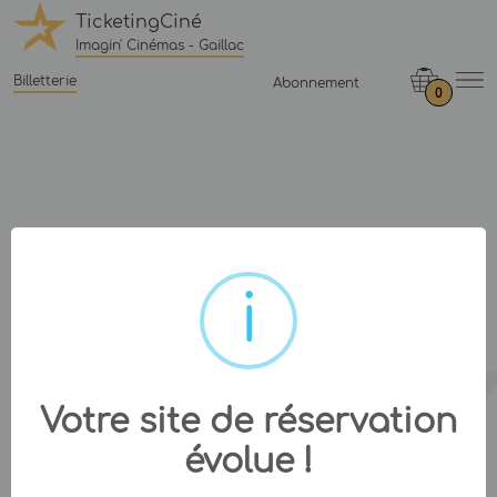
TicketingCiné
Imagin' Cinémas - Gaillac
Billetterie
Abonnement
0
Votre site de réservation
évolue !