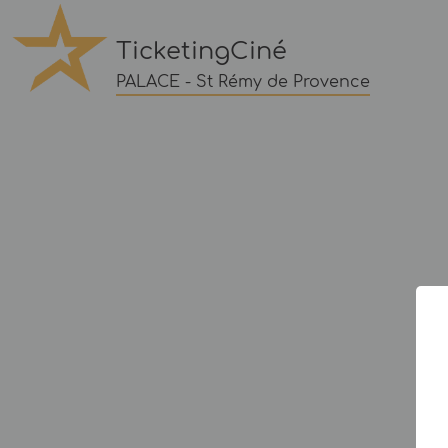
TicketingCiné
PALACE - St Rémy de Provence