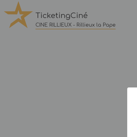
TicketingCiné
CINE RILLIEUX - Rillieux la Pape