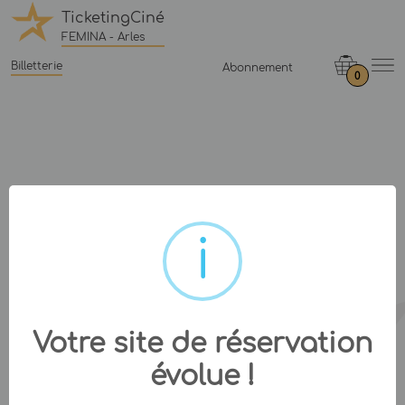
TicketingCiné
FEMINA - Arles
Billetterie
Abonnement
0
Votre site de réservation
évolue !