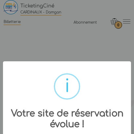
TicketingCiné
CARDINAUX - Damgan
Billetterie
Abonnement
0
Votre site de réservation
évolue !