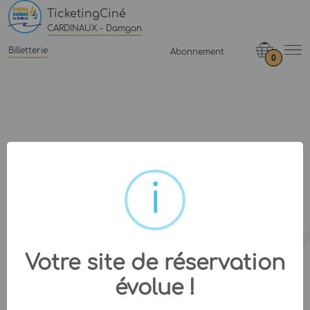
TicketingCiné
CARDINAUX - Damgan
Billetterie
Abonnement
0
Votre site de réservation
évolue !